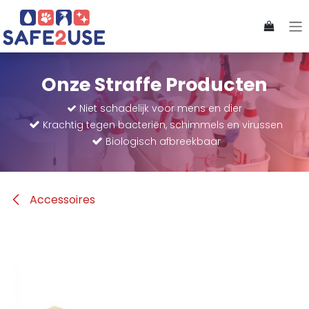
Overslaan naar inhoud
Onze Straffe Producten
​Niet schadelijk voor mens en dier
Krachtig tegen bacteriën, schimmels en virussen
Biologisch afbreekbaar
Accessoires