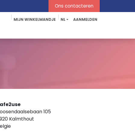
Ons contacteren​​
MIJN WINKELMANDJE
NL
AANMELDEN
iging
Geurverwijderaars
Accessoires
afe2use
oosendaalsebaan 105
920 Kalmthout
elgie