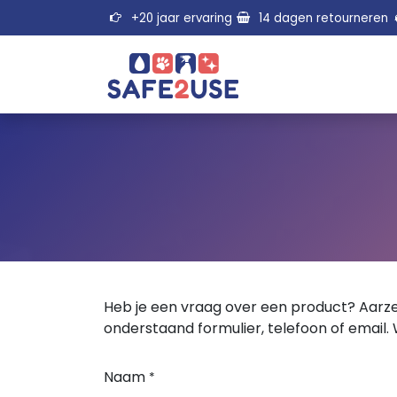
Overslaan naar inhoud
+20 jaar ervaring
14 dagen retourneren
Heb je een vraag over een product? Aarze
onderstaand formulier, telefoon of email. 
Naam
*