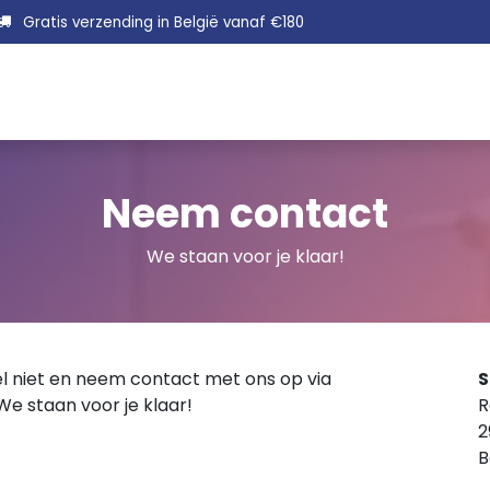
Gratis verzending in België vanaf €180
Ontsmetten
Rein
Neem contact
We staan voor je klaar!
l niet en neem contact met ons op via
S
We staan voor je klaar!
R
2
B