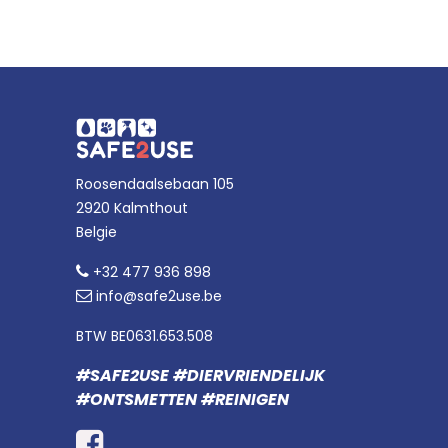
Roosendaalsebaan 105
2920 Kalmthout
Belgie
+32 477 936 898
info@safe2use.be
BTW BE0631.653.508
#SAFE2USE #DIERVRIENDELIJK
#ONTSMETTEN #REINIGEN