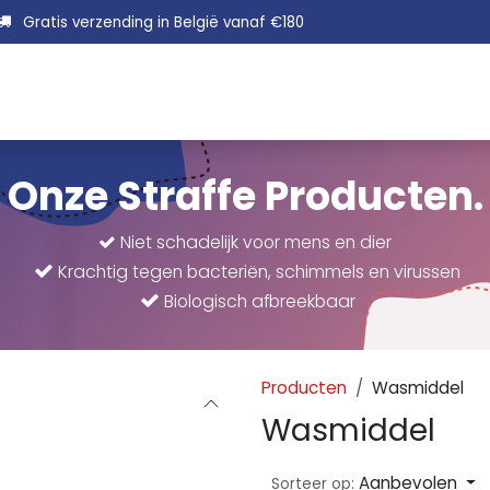
Gratis verzending in België vanaf €180
Ontsmetten
Rein
Onze Straffe Producten.
​Niet schadelijk voor mens en dier
Krachtig tegen bacteriën, schimmels en virussen
Biologisch afbreekbaar
Producten
Wasmiddel
Wasmiddel
Aanbevolen
Sorteer op: