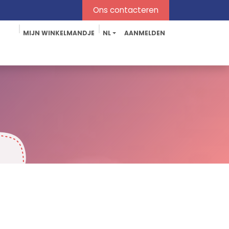
Ons contacteren​​
MIJN WINKELMANDJE
NL
AANMELDEN
iging
Geurverwijderaars
Accessoires