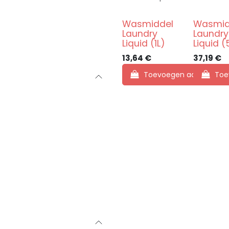
Wasmiddel
Wasmid
Laundry
Laundry
Liquid (1L)
Liquid (
13,64
€
37,19
€
Toevoegen aan winkel
Toe