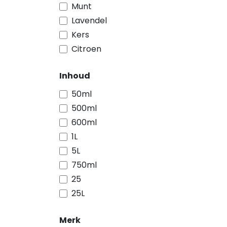
Munt
Lavendel
Kers
Citroen
Inhoud
50ml
500ml
600ml
1L
5L
750ml
25
25L
Merk