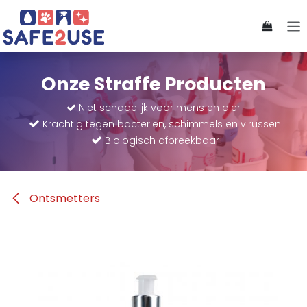
Overslaan naar inhoud
Onze Straffe Producten
​Niet schadelijk voor mens en dier
Krachtig tegen bacteriën, schimmels en virussen
Biologisch afbreekbaar
Ontsmetters